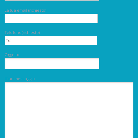
La tua email (richiesto)
Telefono(richiesto)
Oggetto
Il tuo messaggio