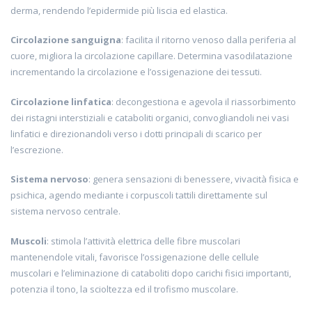
derma, rendendo l’epidermide più liscia ed elastica.
Circolazione sanguigna
: facilita il ritorno venoso dalla periferia al
cuore, migliora la circolazione capillare. Determina vasodilatazione
incrementando la circolazione e l’ossigenazione dei tessuti.
Circolazione linfatica
: decongestiona e agevola il riassorbimento
dei ristagni interstiziali e cataboliti organici, convogliandoli nei vasi
linfatici e direzionandoli verso i dotti principali di scarico per
l’escrezione.
Sistema nervoso
: genera sensazioni di benessere, vivacità fisica e
psichica, agendo mediante i corpuscoli tattili direttamente sul
sistema nervoso centrale.
Muscoli
: stimola l’attività elettrica delle fibre muscolari
mantenendole vitali, favorisce l’ossigenazione delle cellule
muscolari e l’eliminazione di cataboliti dopo carichi fisici importanti,
potenzia il tono, la scioltezza ed il trofismo muscolare.