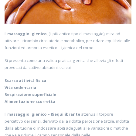
Il
massaggio igienico
, (il più antico tipo di massaggio), mira ad
attivare il ricambio circolatorio e metabolico, per ridare equilibrio alle
funzioni ed armonia estetico – igienica del corpo.
Si presenta come una valida pratica igienica che allevia gli effetti
provocati da cattive abitudini, tra cui:
Scarsa attività fisica
Vita sedentaria
Respirazione superficiale
Alimentazione scorretta
Il
massaggio Igienico – Riequilibrante
attenua il torpore
percettivo dei sensi, derivato dalla ridotta percezione tattile, indotta
dalla abitudine di indossare abiti adeguati alle variazioni climatiche
che va a ridurre il campo sensoriale dalla pelle.